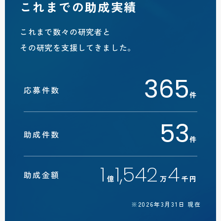
これまでの助成実績
これまで数々の研究者と
その研究を支援してきました。
365
応募件数
件
53
助成件数
件
1
1,542
4
助成金額
億
万
千円
※2026年3月31日 現在